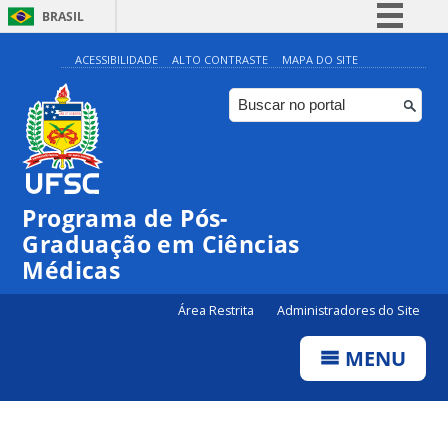
BRASIL
Simplifique!
ACESSIBILIDADE
ALTO CONTRASTE
MAPA DO SITE
Comunica BR
Participe
Acesso à informação
Legislação
Programa de Pós-
Canais
Graduação em Ciências
Médicas
Área Restrita
Administradores do Site
MENU