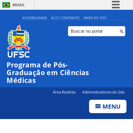
BRASIL
Simplifique!
ACESSIBILIDADE
ALTO CONTRASTE
MAPA DO SITE
Comunica BR
Participe
Acesso à informação
Legislação
Programa de Pós-
Canais
Graduação em Ciências
Médicas
Área Restrita
Administradores do Site
MENU