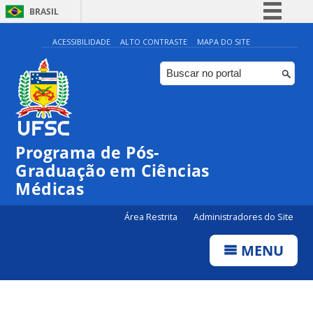
BRASIL
Simplifique!
ACESSIBILIDADE
ALTO CONTRASTE
MAPA DO SITE
Comunica BR
Participe
Acesso à informação
Legislação
Programa de Pós-
Canais
Graduação em Ciências
Médicas
Área Restrita
Administradores do Site
MENU