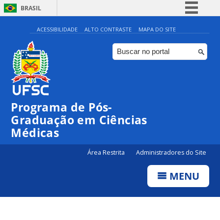
BRASIL
Simplifique!
ACESSIBILIDADE
ALTO CONTRASTE
MAPA DO SITE
Comunica BR
Participe
Acesso à informação
Legislação
Programa de Pós-
Canais
Graduação em Ciências
Médicas
Área Restrita
Administradores do Site
MENU