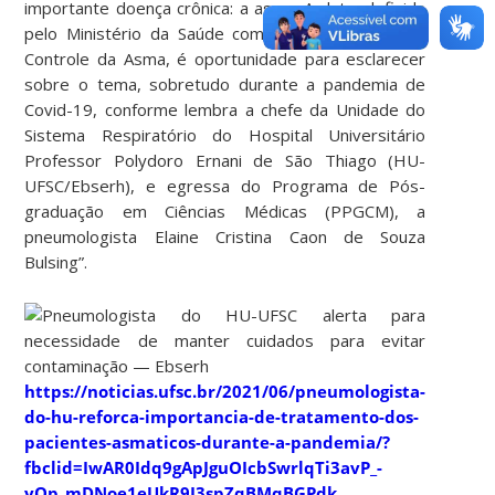
importante doença crônica: a asma. A data, definida
pelo Ministério da Saúde como o Dia Nacional de
Controle da Asma, é oportunidade para esclarecer
sobre o tema, sobretudo durante a pandemia de
Covid-19, conforme lembra a chefe da Unidade do
Sistema Respiratório do Hospital Universitário
Professor Polydoro Ernani de São Thiago (HU-
UFSC/Ebserh), e egressa do Programa de Pós-
graduação em Ciências Médicas (PPGCM), a
pneumologista Elaine Cristina Caon de Souza
Bulsing”.
https://noticias.ufsc.br/2021/06/pneumologista-
do-hu-reforca-importancia-de-tratamento-dos-
pacientes-asmaticos-durante-a-pandemia/?
fbclid=IwAR0Idq9gApJguOIcbSwrlqTi3avP_-
yQp_mDNoe1eUkR9I3spZqBMqBGPdk