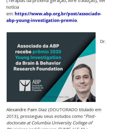
(Terapias da próxima geração, livre tradução), ver
notícia
em:
https://www.abp.org.br/post/associado-
abp-young-investigation-premio
.
Dr.
Alexandre Paim Diaz (DOUTORADO titulado em
2013), prosseguiu seus estudos como “
Post-
doctorate at Columbia University College of