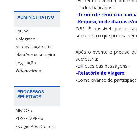
-Folder do evento (com cron
-Dados bancários;
–
Termo de renúncia parcial
ADMINISTRATIVO
–
Requisição de diárias e/
OBS: É possível que a lis
Equipe
secretaria o que precisa ser 
Colegiado
Autoavaliação e PE
Após o evento é preciso qu
Plataforma Sucupira
secretaria:
Legislação
-Bilhetes das passagens;
Financeiro »
–
Relatório de viagem
;
-Comprovante de participaçã
PROCESSOS
SELETIVOS
ME/DO »
PDSE/CAPES »
Estágio Pós-Doutoral