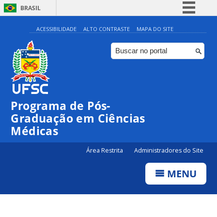
BRASIL
Simplifique!
ACESSIBILIDADE
ALTO CONTRASTE
MAPA DO SITE
Comunica BR
Participe
Acesso à informação
Legislação
Programa de Pós-
Canais
Graduação em Ciências
Médicas
Área Restrita
Administradores do Site
MENU