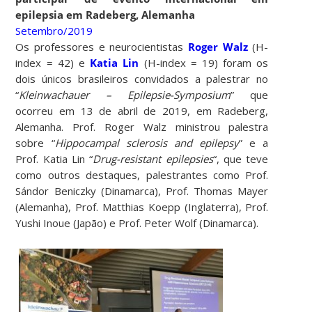
epilepsia em Radeberg, Alemanha
Setembro/2019
Os professores e neurocientistas
Roger Walz
(H-
index = 42) e
Katia Lin
(H-index = 19) foram os
dois únicos brasileiros convidados a palestrar no
“
Kleinwachauer – Epilepsie-Symposium
” que
ocorreu em 13 de abril de 2019, em Radeberg,
Alemanha. Prof. Roger Walz ministrou palestra
sobre “
Hippocampal sclerosis and epilepsy
” e a
Prof. Katia Lin “
Drug-resistant epilepsies
“, que teve
como outros destaques, palestrantes como Prof.
Sándor Beniczky (Dinamarca), Prof. Thomas Mayer
(Alemanha), Prof. Matthias Koepp (Inglaterra), Prof.
Yushi Inoue (Japão) e Prof. Peter Wolf (Dinamarca).