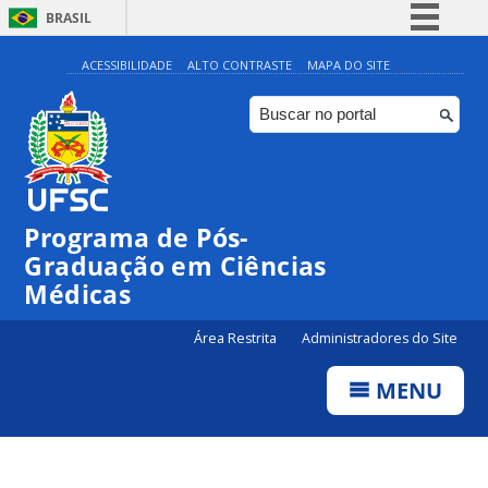
BRASIL
Simplifique!
ACESSIBILIDADE
ALTO CONTRASTE
MAPA DO SITE
Comunica BR
Participe
Acesso à informação
Legislação
Programa de Pós-
Canais
Graduação em Ciências
Médicas
Área Restrita
Administradores do Site
MENU