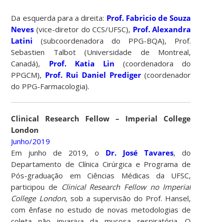
Da esquerda para a direita:
Prof. Fabricio de Souza
Neves
(vice-diretor do CCS/UFSC),
Prof. Alexandra
Latini
(subcoordenadora do PPG-BQA), Prof.
Sebastien Talbot (Universidade de Montreal,
Canadá),
Prof. Katia Lin
(coordenadora do
PPGCM),
Prof. Rui Daniel Prediger
(coordenador
do PPG-Farmacologia).
Clinical Research Fellow – Imperial College
London
Junho/2019
Em junho de 2019, o
Dr. José Tavares
, do
Departamento de Clínica Cirúrgica e Programa de
Pós-graduação em Ciências Médicas da UFSC,
participou de
Clinical Research Fellow no Imperial
College London
, sob a supervisão do Prof. Hansel,
com ênfase no estudo de novas metodologias de
coleta não invasiva da mucosa respiratória. O