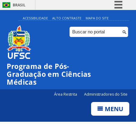
BRASIL
Simplifique!
ACESSIBILIDADE
ALTO CONTRASTE
MAPA DO SITE
Comunica BR
Participe
Acesso à informação
Legislação
Programa de Pós-
Canais
Graduação em Ciências
Médicas
Área Restrita
Administradores do Site
MENU