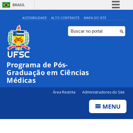
BRASIL
Simplifique!
ACESSIBILIDADE
ALTO CONTRASTE
MAPA DO SITE
Comunica BR
Participe
Acesso à informação
Legislação
Programa de Pós-
Canais
Graduação em Ciências
Médicas
Área Restrita
Administradores do Site
MENU