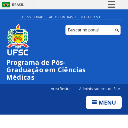
BRASIL
Simplifique!
ACESSIBILIDADE
ALTO CONTRASTE
MAPA DO SITE
Comunica BR
Participe
Acesso à informação
Legislação
Programa de Pós-
Canais
Graduação em Ciências
Médicas
Área Restrita
Administradores do Site
MENU