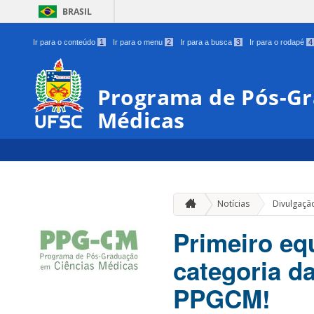
BRASIL
Ir para o conteúdo
1
Ir para o menu
2
Ir para a busca
3
Ir para o rodapé
4
Programa de Pós-Gr
Médicas
Notícias
Divulgação
Primeiro eq
categoria d
PPGCM!