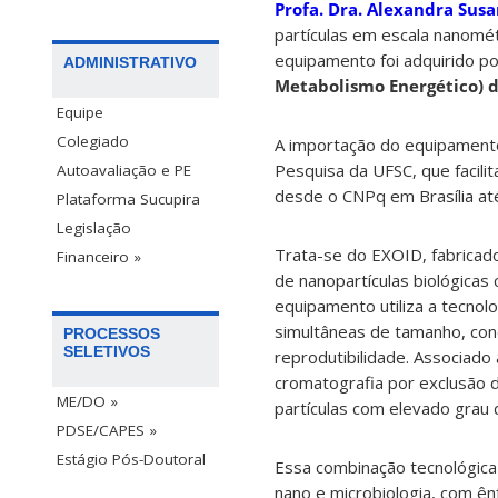
Profa. Dra. Alexandra Susa
partículas em escala nanomét
equipamento foi adquirido p
ADMINISTRATIVO
Metabolismo Energético) 
Equipe
Colegiado
A importação do equipamento
Pesquisa da UFSC, que facilit
Autoavaliação e PE
desde o CNPq em Brasília at
Plataforma Sucupira
Legislação
Trata-se do EXOID, fabricad
Financeiro »
de nanopartículas biológicas 
equipamento utiliza a tecnol
simultâneas de tamanho, con
PROCESSOS
SELETIVOS
reprodutibilidade. Associado
cromatografia por exclusão d
ME/DO »
partículas com elevado grau 
PDSE/CAPES »
Estágio Pós-Doutoral
Essa combinação tecnológica 
nano e microbiologia, com ên