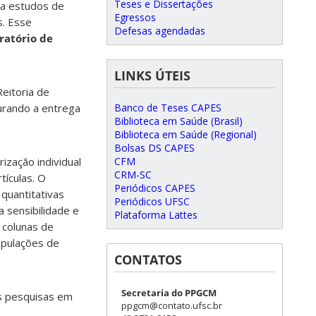
Teses e Dissertações
ra estudos de
Egressos
s. Esse
Defesas agendadas
ratório de
LINKS ÚTEIS
eitoria de
urando a entrega
Banco de Teses CAPES
Biblioteca em Saúde (Brasil)
Biblioteca em Saúde (Regional)
Bolsas DS CAPES
ização individual
CFM
CRM-SC
tículas. O
Periódicos CAPES
quantitativas
Periódicos UFSC
 sensibilidade e
Plataforma Lattes
 colunas de
opulações de
CONTATOS
Secretaria do PPGCM
as pesquisas em
ppgcm@contato.ufsc.br