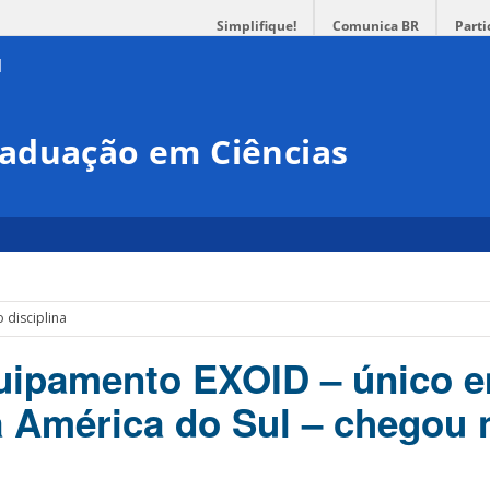
Simplifique!
Comunica BR
Parti
aduação em Ciências
 disciplina
uipamento EXOID – único 
a América do Sul – chegou 