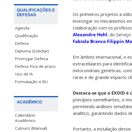
QUALIFICAÇÕES E
Os primeiros projetos a util
DEFESAS
investigar os mecanismos en
colaboração com os profess
Agenda
Alexandre Hohl
, do Serviç
Qualificação
Fabíola Branco Filippin M
Defesa
Diploma (Solicitar)
Em âmbito internacional, o e
Prorrogar Defesa
extracelulares para identifi
Defesa fora de prazo
mitocondriais genéticas, con
Uso de IA
raras e de grande impacto clí
Formatação e BU
Destaca-se que o EXOID é 
princípios semelhantes, o mo
ACADÊMICO
permitindo análises simultâ
analítico, garantindo dados d
Calendário
Acadêmico
Calouro (Manual)
Portanto, a instalação dess