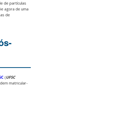
e de partículas
põe agora de uma
eas de
ós-
SC
(
UFSC
dem matricular-