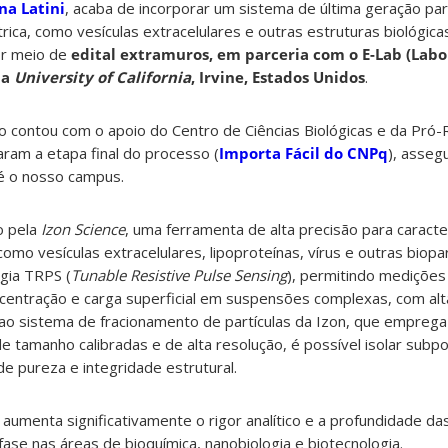
na Latini
, acaba de incorporar um sistema de última geração pa
rica, como vesículas extracelulares e outras estruturas biológica
or meio de
edital extramuros, em parceria com o E-Lab (Labo
da
University of California
, Irvine, Estados Unidos
.
 contou com o apoio do Centro de Ciências Biológicas e da Pró-R
aram a etapa final do processo (
Importa Fácil do CNPq
), asseg
é o nosso campus.
o pela
Izon Science
, uma ferramenta de alta precisão para caracter
como vesículas extracelulares, lipoproteínas, vírus e outras biopar
ogia TRPS (
Tunable Resistive Pulse Sensing
), permitindo medições 
centração e carga superficial em suspensões complexas, com alta
 ao sistema de fracionamento de partículas da Izon, que emprega
e tamanho calibradas e de alta resolução, é possível isolar subp
de pureza e integridade estrutural.
aumenta significativamente o rigor analítico e a profundidade d
fase nas áreas de bioquímica, nanobiologia e biotecnologia.