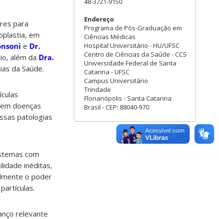
48-3721-9150
Endereço
ares para
Programa de Pós-Graduação em
oplastia, em
Ciências Médicas
onsoni
e
Dr.
Hospital Universitário - HU/UFSC
Centro de Ciências da Saúde - CCS
rio, além da
Dra.
Universidade Federal de Santa
ias da Saúde.
Catarina - UFSC
Campus Universitário
Trindade
ículas
Florianópolis - Santa Catarina
s em doenças
Brasil - CEP: 88040-970
essas patologias
istemas com
lidade inéditas,
almente o poder
partículas.
anço relevante