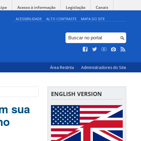
cipe
Acesso à informação
Legislação
Canais
ACESSIBILIDADE
ALTO CONTRASTE
MAPA DO SITE
Área Restrita
Administradores do Site
ENGLISH VERSION
em sua
no