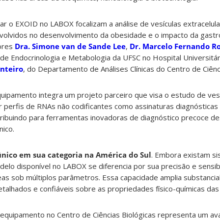
izar o EXOID no LABOX focalizam a análise de vesículas extracelul
volvidos no desenvolvimento da obesidade e o impacto da gastr
ores
Dra. Simone van de Sande Lee
,
Dr. Marcelo Fernando R
o de Endocrinologia e Metabologia da UFSC no Hospital Universitá
onteiro
, do Departamento de Análises Clínicas do Centro de Ciênc
quipamento integra um projeto parceiro que visa o estudo de ves
car perfis de RNAs não codificantes como assinaturas diagnóstica
tribuindo para ferramentas inovadoras de diagnóstico precoce d
nico.
único em sua categoria na América do Sul
. Embora existam s
delo disponível no LABOX se diferencia por sua precisão e sensibi
neas sob múltiplos parâmetros. Essa capacidade amplia substanci
etalhados e confiáveis sobre as propriedades físico-químicas das 
e equipamento no Centro de Ciências Biológicas representa um av