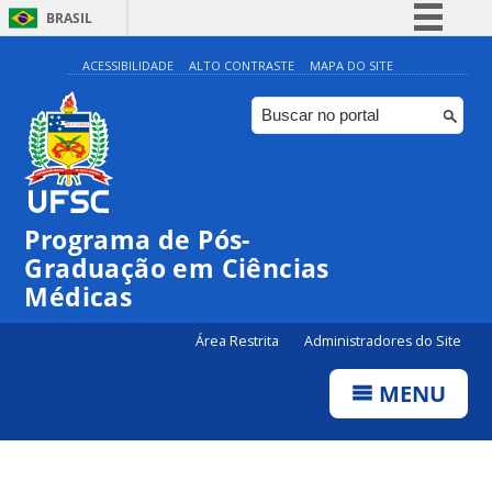
BRASIL
Simplifique!
ACESSIBILIDADE
ALTO CONTRASTE
MAPA DO SITE
Comunica BR
Participe
Acesso à informação
Legislação
Programa de Pós-
Canais
Graduação em Ciências
Médicas
Área Restrita
Administradores do Site
MENU